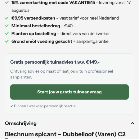
15% zomerkorting met code VAKANTIE15
- levering vanaf 17
augustus
€9,95 verzendkosten
– vast tarief voor heel Nederland
Minimaal bestelbedrag
- €40,-
Planten op bestelling
– direct vers van de kweker
Grond en/of voeding gekocht
= aanplantgarantie
Gratis persoonlijk tuinadvies t.w.v.
€149,-
Ontvang advies op maat of laat jouw tuin professioneel
aanplanten.
Start jouw gratis tuinaanvraag
✔ Binnen 1 werkdag persoonlijk reactie
Omschrijving
Blechnum spicant – Dubbelloof (Varen) C2