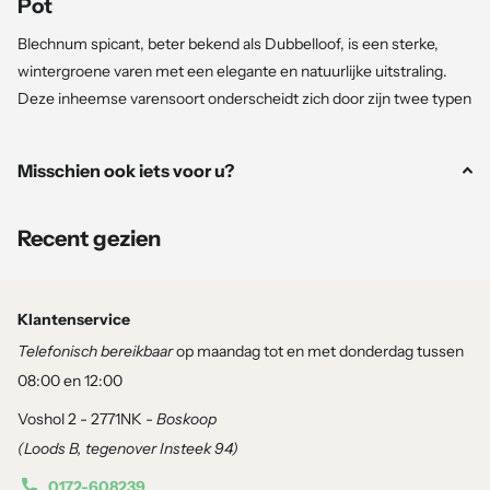
Pot
Blechnum spicant, beter bekend als Dubbelloof, is een sterke,
wintergroene varen met een elegante en natuurlijke uitstraling.
Deze inheemse varensoort onderscheidt zich door zijn twee typen
bladeren: laagblijvende, wintergroene steriele bladeren die in een
rozet groeien en in het midden rechtopstaande, smallere
Misschien ook iets voor u?
vruchtbare bladeren die in de zomer verschijnen. Dit dubbele
bladtype geeft de plant een speels en herkenbaar karakter.
Recent gezien
Dubbelloof komt van nature voor in Nederland en groeit vooral in
vochtige bossen, op heideachtige gronden en op zure, humusrijke
bodems. Dankzij zijn wintergroene karakter zorgt deze varen het
Klantenservice
hele jaar door voor structuur in schaduwrijke delen van de tuin.
Telefonisch bereikbaar
op maandag tot en met donderdag tussen
08:00 en 12:00
Voshol 2 - 2771NK -
Boskoop
Kenmerken
(Loods B, tegenover Insteek 94)
Hoogte en breedte:
30–60 cm hoog en circa 30–50 cm breed.
0172-608239