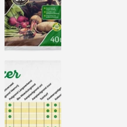
Culvita Bio Moestuingrond
40 liter
Bekijk de levertijd op de
productpagina
Bekijk de levertijd op de
productpagina
11,99
Bekijk opties