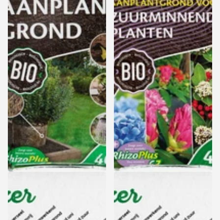
Culvita Biologische
Culvita Hortensia
Aanplantgrond - 40L
Aanplantgrond
Zuurminnend - 40L
Zomeractie: 15% korting -
Zomeractie: 15% korting -
Levering vanaf 17 augustus