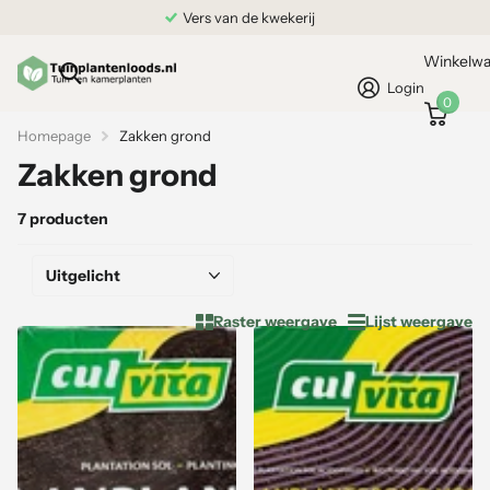
Grond gekocht = Plantgarantie
Winkelw
Login
0
Homepage
Zakken grond
Zakken grond
7 producten
Raster weergave
Lijst weergave