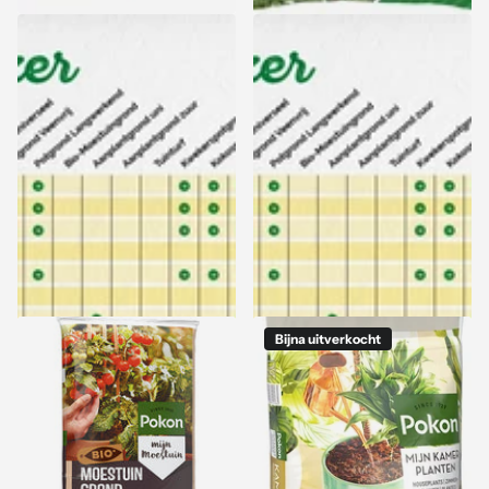
Culvita Potgrond Universeel
Culvita Kwekerspotgrond
- 20L
Excellent - 20L
Zomeractie: 15% korting -
Zomeractie: 15% korting -
Levering vanaf 17 augustus
Levering vanaf 17 augustus
Zomeractie: 15% korting -
Zomeractie: 15% korting -
Levering vanaf 17 augustus
Levering vanaf 17 augustus
6,99
7,99
Bekijk opties
Bekijk opties
Bijna uitverkocht