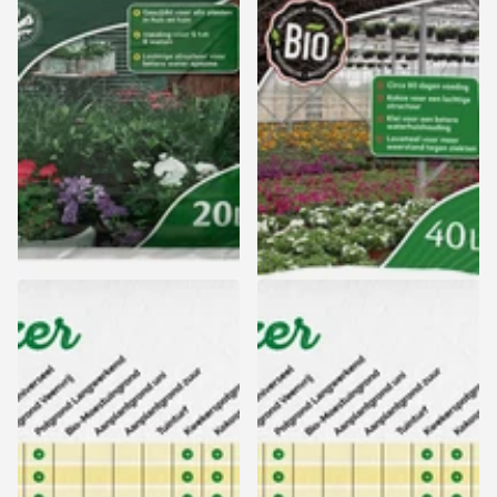
Culvita Potgrond Universeel
Culvita Kwekerspotgrond
- 20L
Excellent - 20L
Zomeractie: 15% korting -
Zomeractie: 15% korting -
Levering vanaf 17 augustus
Levering vanaf 17 augustus
Zomeractie: 15% korting -
Zomeractie: 15% korting -
Levering vanaf 17 augustus
Levering vanaf 17 augustus
6,99
7,99