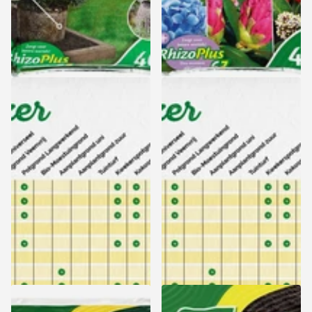
Culvita Biologische
Culvita Hortensia
Aanplantgrond - 40L
Aanplantgrond
Zuurminnend - 40L
Zomeractie: 15% korting -
Zomeractie: 15% korting -
Levering vanaf 17 augustus
Levering vanaf 17 augustus
Zomeractie: 15% korting -
Zomeractie: 15% korting -
Levering vanaf 17 augustus
Levering vanaf 17 augustus
10,99
10,99
Bekijk opties
Bekijk opties