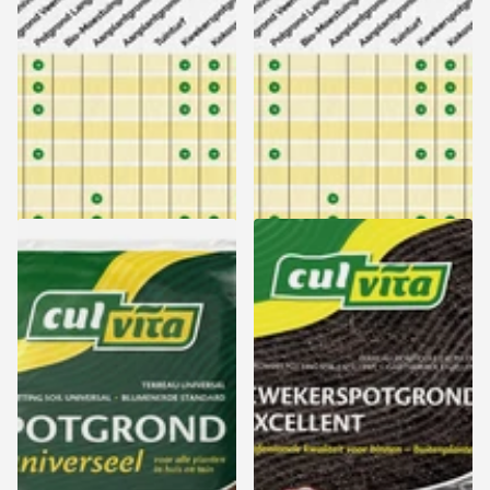
Levering vanaf 17 augustus
Zomeractie: 15% korting -
Zomeractie: 15% korting -
Levering vanaf 17 augustus
Levering vanaf 17 augustus
10,99
10,99
Bekijk opties
Bekijk opties