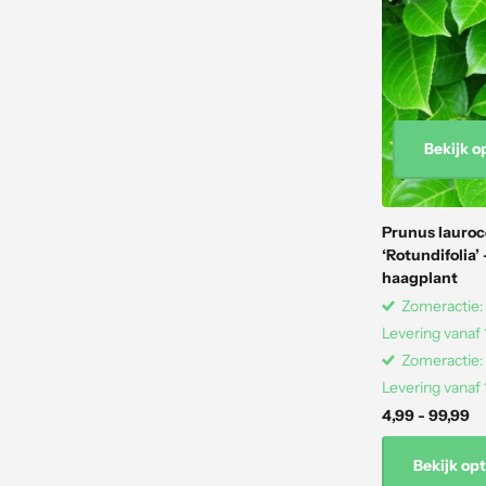
Bekijk o
Prunus lauroc
‘Rotundifolia’
haagplant
Zomeractie: 
Levering vanaf
Zomeractie: 
Levering vanaf
4,99
- 99,99
Bekijk opt