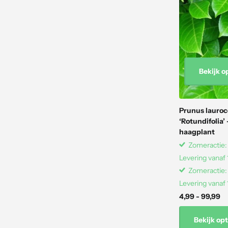
Bekijk o
Prunus lauroc
‘Rotundifolia’
haagplant
Zomeractie: 
Levering vanaf
Zomeractie: 
Levering vanaf
4,99
- 99,99
Bekijk opt