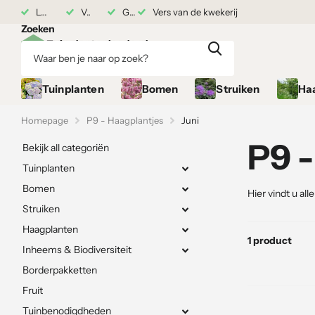
7 augustus
Levering vanaf 17 augustus
Vers van de kwekerij
Grond gekocht = Plantgarantie
Vers van de kwekerij
Zoeken
Tuinplanten
Bomen
Struiken
Ha
Homepage
P9 - Haagplantjes
Juni
P9 -
Bekijk all categoriën
Tuinplanten
Bomen
Hier vindt u all
Struiken
Haagplanten
1 product
Inheems & Biodiversiteit
Borderpakketten
Fruit
Tuinbenodigdheden