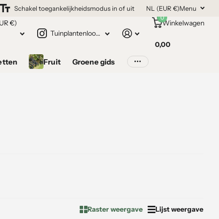
Schakel toegankelijkheidsmodus in of uit
NL (EUR €)
Menu
0
UR €)
Winkelwagen
Tuinplantenloods.nl
0,00
etten
Fruit
Groene gids
Raster weergave
Lijst weergave