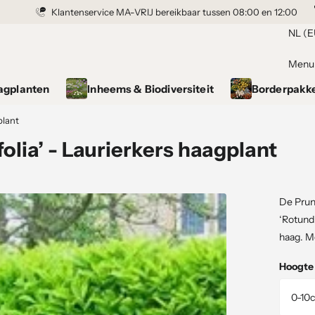
Klantenservice MA-VRIJ bereikbaar tussen 08:00 en 12:00
NL (E
Menu
agplanten
Inheems & Biodiversiteit
Borderpakk
plant
olia’ - Laurierkers haagplant
De Prunu
‘Rotundi
haag. Me
Hoogte