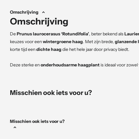
Omschrijving
Omschrijving
De
Prunus laurocerasus ‘Rotundifolia’
, beter bekend als
Laurier
keuzes voor een
wintergroene haag
. Met zijn brede,
glanzende 
korte tijd een
dichte haag
die het hele jaar door privacy biedt.
Deze sterke en
onderhoudsarme haagplant
is ideaal voor zowel
mooie, volle erfafscheiding? Dan is een
Prunus laurocerasus ‘Rot
Misschien ook iets voor u?
Bloei en sierwaarde
Misschien ook iets voor u?
In het voorjaar, tussen
april en mei
, bloeit de Laurierkers met
wit
Deze bloemen trekken
bijen en vlinders
aan en dragen bij aan een