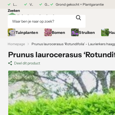
rij
Levering vanaf 17 augustus
Vers van de kwekerij
Grond gekocht = Plantgarantie
Grond gekocht = Plantgarantie
Zoeken
Tuinplanten
Bomen
Struiken
Ha
Homepage
Prunus laurocerasus ‘Rotundifolia’ - Laurierkers haag
Prunus laurocerasus ‘Rotundif
Deel dit product