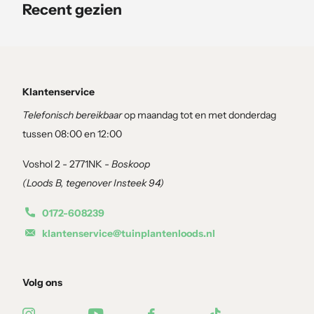
bessen
, wat extra sierwaarde geeft.
Recent gezien
Groei, hoogte en haagvormin
Klantenservice
Telefonisch bereikbaar
op maandag tot en met donderdag
De Prunus ‘Rotundifolia’ is een echte
snelle groeier
met een jaarli
tussen 08:00 en 12:00
een
volle, dichte haag
.
Voshol 2 - 2771NK -
Boskoop
Hoogte: tot
3 à 4 meter
(Loods B, tegenover Insteek 94)
Ideaal voor:
privacy en windbescherming
0172-608239
Geschikt voor:
hoge en brede hagen
klantenservice@tuinplantenloods.nl
Door regelmatig te snoeien houd je de haag strak en compact.
Volg ons