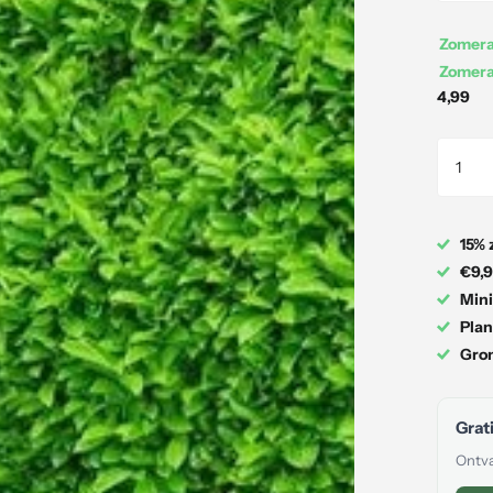
Zomerac
Zomerac
4,99
15% 
€9,9
Mini
Plan
Gron
Grati
Ontva