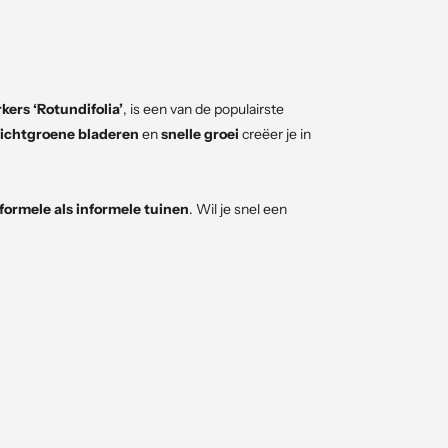
kers ‘Rotundifolia’
, is een van de populairste
lichtgroene bladeren
en
snelle groei
creëer je in
formele als informele tuinen
. Wil je snel een
undifolia’ kopen
een uitstekende keuze.
te bloemaren
die een aangename geur verspreiden.
 levendige tuin. Na de bloei verschijnen
zwarte