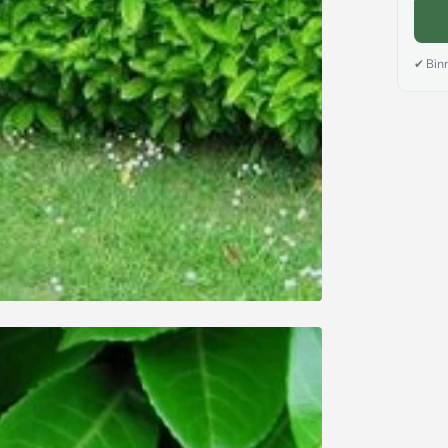
✔ Binn