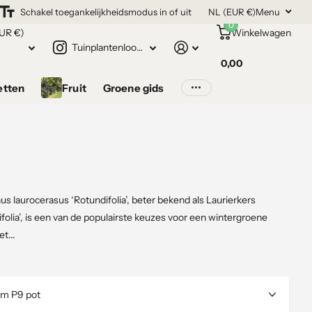
Schakel toegankelijkheidsmodus in of uit
NL (EUR €)
Menu
0
UR €)
Winkelwagen
Tuinplantenloods.nl
0,00
etten
Fruit
Groene gids
s laurocerasus ‘Rotundifolia’, beter bekend als Laurierkers
folia’, is een van de populairste keuzes voor een wintergroene
t...