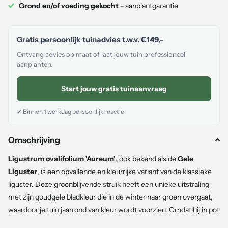
Grond en/of voeding gekocht
= aanplantgarantie
Gratis persoonlijk tuinadvies t.w.v.
€149,-
Ontvang advies op maat of laat jouw tuin professioneel
aanplanten.
Start jouw gratis tuinaanvraag
✔ Binnen 1 werkdag persoonlijk reactie
Omschrijving
Ligustrum ovalifolium 'Aureum'
, ook bekend als de
Gele
Liguster
, is een opvallende en kleurrijke variant van de klassieke
liguster. Deze groenblijvende struik heeft een unieke uitstraling
met zijn goudgele bladkleur die in de winter naar groen overgaat,
waardoor je tuin jaarrond van kleur wordt voorzien. Omdat hij in pot
gekweekt is, is de kans dat hij aanslaat een stuk groter dan bij de