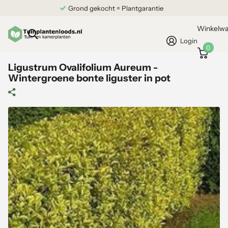
Grond gekocht = Plantgarantie
Winkelw
Login
0
Ligustrum Ovalifolium Aureum -
Wintergroene bonte liguster in pot