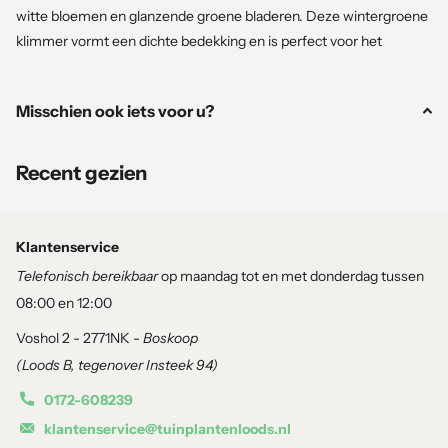
witte bloemen en glanzende groene bladeren. Deze wintergroene
klimmer vormt een dichte bedekking en is perfect voor het
bekleden van schuttingen, pergola's, of muren. In de zomer
produceert de plant geurige, witte bloemen die een heerlijke geur
Misschien ook iets voor u?
verspreiden. Trachelospermum jasminoides groeit snel en kan met
de juiste ondersteuning een hoogte van 6 meter bereiken,
waardoor het een uitstekende keuze is voor een groene, geurige
Recent gezien
muur of een romantische pergola.
👉
Liever laten aanplanten? Bekijk onze professionele
Klantenservice
aanplantservice
.
Telefonisch bereikbaar
op maandag tot en met donderdag tussen
08:00 en 12:00
Kenmerken
Voshol 2 - 2771NK -
Boskoop
(Loods B, tegenover Insteek 94)
Hoogte
: Tot 6 meter, kan met steun hoger klimmen.
Blad
: Donkergroen, glanzend en wintergroen.
0172-608239
Bloei
: Witte, geurige bloemen van juni tot september.
klantenservice@tuinplantenloods.nl
Standplaats
: Zon tot lichte schaduw.