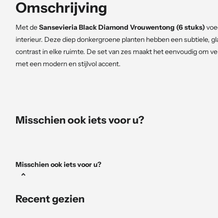
Omschrijving
Met de
Sansevieria Black Diamond Vrouwentong (6 stuks)
voeg
interieur. Deze diep donkergroene planten hebben een subtiele, gl
contrast in elke ruimte. De set van zes maakt het eenvoudig om vers
met een modern en stijlvol accent.
Waarom de Black Diamond Vrouwentong kiezen?
Indrukwekkende set
: Zes planten voor een stijlvolle kleur
Misschien ook iets voor u?
Luchtzuiverend en sterk
: Verbeter de luchtkwaliteit met
Ideaal voor elke ruimte
: Geschikt voor zowel lichte als do
Geef jouw interieur een krachtige, tijdloze touch met de Black Di
Misschien ook iets voor u?
Recent gezien