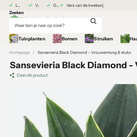
7 augustus
Levering vanaf 17 augustus
Vers van de kwekerij
Grond gekocht = Plantgarantie
Vers van de kwekerij
Zoeken
Tuinplanten
Bomen
Struiken
Ha
Homepage
Sansevieria Black Diamond - Vrouwentong 6 stuks
Sansevieria Black Diamond -
Deel dit product