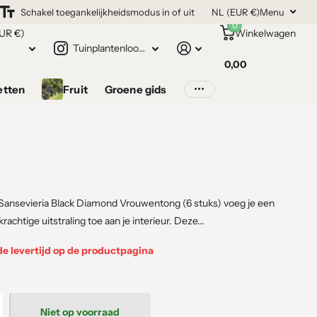
Schakel toegankelijkheidsmodus in of uit
NL (EUR €)
Menu
0
UR €)
Winkelwagen
Tuinplantenloods.nl
0,00
etten
Fruit
Groene gids
Sansevieria Black Diamond Vrouwentong (6 stuks) voeg je een
krachtige uitstraling toe aan je interieur. Deze...
de levertijd op de productpagina
Niet op voorraad