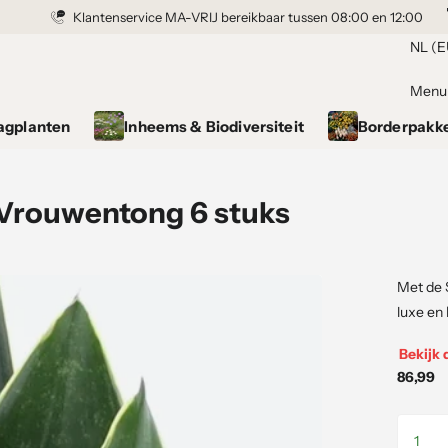
Klantenservice MA-VRIJ bereikbaar tussen 08:00 en 12:00
Grond gekocht = Plantgarantie
NL (E
Menu
agplanten
Inheems & Biodiversiteit
Borderpakk
 Vrouwentong 6 stuks
Met de 
luxe en 
Bekijk 
86,99