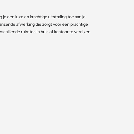
 je een luxe en krachtige uitstraling toe aan je
anzende afwerking die zorgt voor een prachtige
chillende ruimtes in huis of kantoor te verrijken
encombinatie en optimaal effect.
 deze robuuste, onderhoudsarme planten.
nkere plekken en met minimale verzorging.
amond-set! Perfect voor een trendy en gezond thuis.