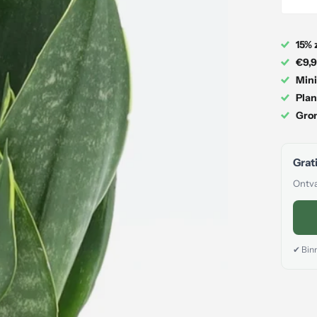
15% 
€9,9
Mini
Plan
Gron
Grati
Ontva
✔ Binn