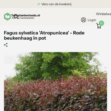
Vers van de kwekerij
Winkelw
Login
0
Fagus sylvatica 'Atropunicea' - Rode
beukenhaag in pot