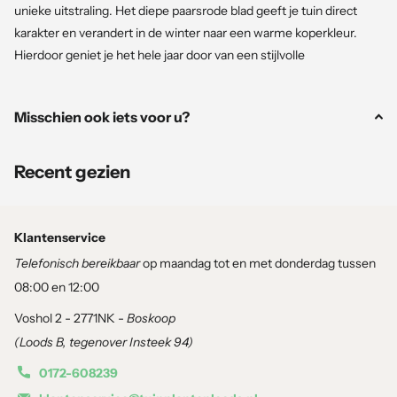
unieke uitstraling. Het diepe paarsrode blad geeft je tuin direct
karakter en verandert in de winter naar een warme koperkleur.
Hierdoor geniet je het hele jaar door van een stijlvolle
erfafscheiding met veel privacy.
Misschien ook iets voor u?
Dankzij de potgekweekte levering is deze haagplant
sterker,
makkelijker aan te planten en sneller aanslaand
dan
traditionele blote wortel planten.
Recent gezien
Waarom kiezen voor rode beuk in pot?
Klantenservice
Telefonisch bereikbaar
op maandag tot en met donderdag tussen
✔
Diep rood blad
voor een luxe uitstraling
✔ Perfect voor een
dichte privacyhaag
08:00 en 12:00
✔
Sterk en winterhard
Voshol 2 - 2771NK -
Boskoop
✔ Geschikt voor
zon en halfschaduw
(Loods B, tegenover Insteek 94)
✔
Blad blijft deels hangen in de winter
voor extra privacy
0172-608239
✔
Jaarrond aan te planten
, ook in de zomer