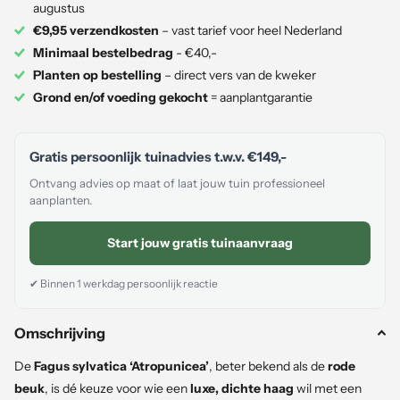
augustus
€9,95 verzendkosten
– vast tarief voor heel Nederland
Minimaal bestelbedrag
- €40,-
Planten op bestelling
– direct vers van de kweker
Grond en/of voeding gekocht
= aanplantgarantie
Gratis persoonlijk tuinadvies t.w.v.
€149,-
Ontvang advies op maat of laat jouw tuin professioneel
aanplanten.
Start jouw gratis tuinaanvraag
✔ Binnen 1 werkdag persoonlijk reactie
Omschrijving
De
Fagus sylvatica ‘Atropunicea’
, beter bekend als de
rode
beuk
, is dé keuze voor wie een
luxe, dichte haag
wil met een