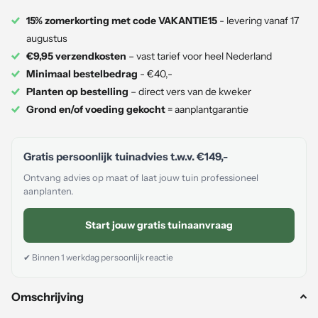
15% zomerkorting met code VAKANTIE15
- levering vanaf 17
augustus
€9,95 verzendkosten
– vast tarief voor heel Nederland
Minimaal bestelbedrag
- €40,-
Planten op bestelling
– direct vers van de kweker
Grond en/of voeding gekocht
= aanplantgarantie
Gratis persoonlijk tuinadvies t.w.v.
€149,-
Ontvang advies op maat of laat jouw tuin professioneel
aanplanten.
Start jouw gratis tuinaanvraag
✔ Binnen 1 werkdag persoonlijk reactie
Omschrijving