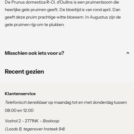
De Prunus domestica R-Cl. d'Oullins is een pruimenboom die
heerlijke gele pruimen geeft. De bloeitijd is van rond april. Dan
geeft deze pruim prachtige witte bloesem. In Augustus zijn de
gele pruimen rijp om te plukken.
Totale hoogte: +/- 230cm
Misschien ook iets voor u?
Plantgarantie (3 maanden):
Als u verse Pokon Bio Potgrond en Siergrassen &
Recent gezien
Moestuinmest 1 KG of Mest emmertje voor fruitbomen en-
planten gebruikt, kunt u profiteren van onze garantie op
kwaliteit en prestaties. Wij staan achter onze producten en
Klantenservice
streven ernaar om ervoor te zorgen dat ze voldoen aan uw
Telefonisch bereikbaar
op maandag tot en met donderdag tussen
verwachtingen en de behoeften van uw planten.
08:00 en 12:00
Voshol 2 - 2771NK -
Boskoop
Pokon Bio Moestuin Grond 20L – Tuinplantenloods
(Loods B, tegenover Insteek 94)