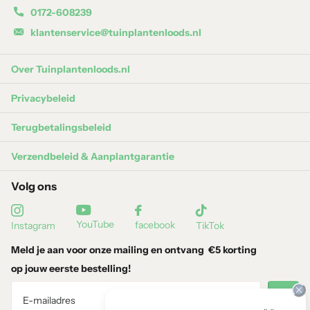
Pokon Bio Moestuin Mest 1kg – Tuinplantenloods
0172-608239
klantenservice@tuinplantenloods.nl
Mest emmertje voor fruitbomen en -planten –
Tuinplantenloods
Over Tuinplantenloods.nl
Privacybeleid
Terugbetalingsbeleid
Verzendbeleid & Aanplantgarantie
Volg ons
YouTube
facebook
Instagram
TikTok
Meld je aan voor onze mailing en ontvang
€5 korting
op jouw eerste bestelling!