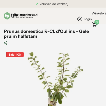
Vers van de kwekerij
Winkelw
Login
0
Prunus domestica R-Cl. d'Oullins - Gele
pruim halfstam
Sale -10%