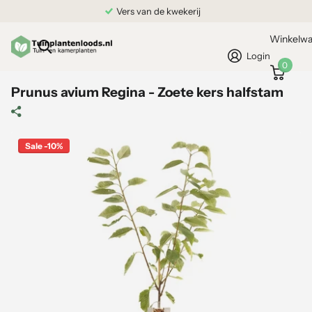
Vers van de kwekerij
Winkelw
Login
0
Prunus avium Regina - Zoete kers halfstam
Sale -10%