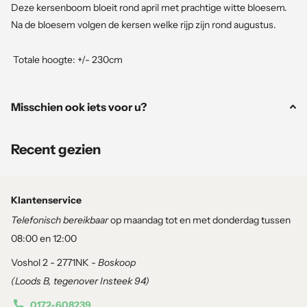
Deze kersenboom bloeit rond april met prachtige witte bloesem.
Na de bloesem volgen de kersen welke rijp zijn rond augustus.
Totale hoogte: +/- 230cm
Plantgarantie (3 maanden):
Misschien ook iets voor u?
Als u verse Pokon Bio Potgrond en Siergrassen &
Moestuinmest 1 KG of Mest emmertje voor fruitbomen en-
Recent gezien
planten gebruikt, kunt u profiteren van onze garantie op
kwaliteit en prestaties. Wij staan achter onze producten en
streven ernaar om ervoor te zorgen dat ze voldoen aan uw
Klantenservice
verwachtingen en de behoeften van uw planten.
Telefonisch bereikbaar
op maandag tot en met donderdag tussen
08:00 en 12:00
Pokon Bio Moestuin Grond 20L – Tuinplantenloods
Voshol 2 - 2771NK -
Boskoop
(Loods B, tegenover Insteek 94)
Pokon Bio Moestuin Mest 1kg – Tuinplantenloods
0172-608239