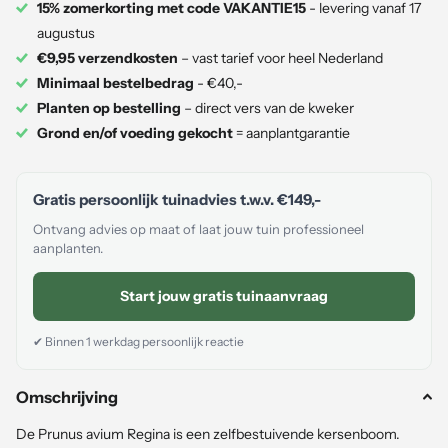
15% zomerkorting met code VAKANTIE15
- levering vanaf 17
augustus
€9,95 verzendkosten
– vast tarief voor heel Nederland
Minimaal bestelbedrag
- €40,-
Planten op bestelling
– direct vers van de kweker
Grond en/of voeding gekocht
= aanplantgarantie
Gratis persoonlijk tuinadvies t.w.v.
€149,-
Ontvang advies op maat of laat jouw tuin professioneel
aanplanten.
Start jouw gratis tuinaanvraag
✔ Binnen 1 werkdag persoonlijk reactie
Omschrijving
De Prunus avium Regina is een zelfbestuivende kersenboom.