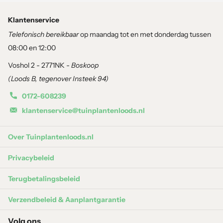
Winterhard
: Ja
Bloeiperiode
: augustus, september
Klantenservice
Kleur
: zwart, roze
Telefonisch bereikbaar
op maandag tot en met donderdag tussen
Max hoogte
: 30 cm
08:00 en 12:00
Voshol 2 - 2771NK -
Boskoop
Plantgarantie (3 maanden):
(Loods B, tegenover Insteek 94)
Als u verse Pokon Bio Potgrond en Siergrassen & Bamboe
0172-608239
Mest 1 KG gebruikt, kunt u profiteren van onze garantie op
klantenservice@tuinplantenloods.nl
kwaliteit en prestaties. Wij staan achter onze producten en
streven ernaar om ervoor te zorgen dat ze voldoen aan uw
Over Tuinplantenloods.nl
verwachtingen en de behoeften van uw planten.
Privacybeleid
Siergrassen & Bamboe Mest 1 KG – Tuinplantenloods
Terugbetalingsbeleid
Pokon Bio Potgrond – Tuinplantenloods
Verzendbeleid & Aanplantgarantie
Volg ons