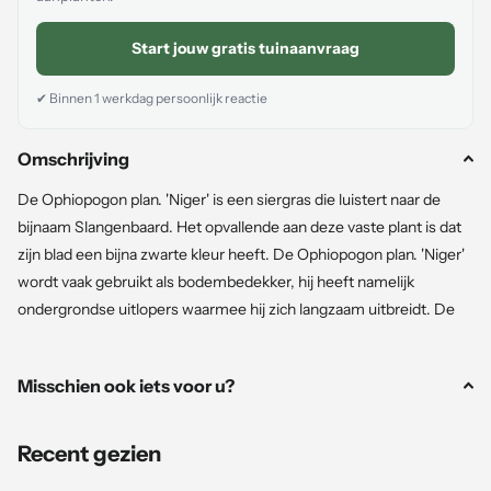
Start jouw gratis tuinaanvraag
✔ Binnen 1 werkdag persoonlijk reactie
Omschrijving
De Ophiopogon plan. 'Niger' is een siergras die luistert naar de
bijnaam Slangenbaard. Het opvallende aan deze vaste plant is dat
zijn blad een bijna zwarte kleur heeft. De Ophiopogon plan. 'Niger'
wordt vaak gebruikt als bodembedekker, hij heeft namelijk
ondergrondse uitlopers waarmee hij zich langzaam uitbreidt. De
Slangenbaard bloeit in augustus en september met fantastische
witte tot lichtroze bloemen. Na de bloei geeft hij zwarte vruchten
Misschien ook iets voor u?
die er in de winterperiode aan blijven zitten.
Standplaats
: Zon
Recent gezien
Wintergroen
: Ja