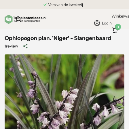
Vers van de kwekerij
Winkelw
Login
0
Ophiopogon plan. 'Niger' - Slangenbaard
1
review