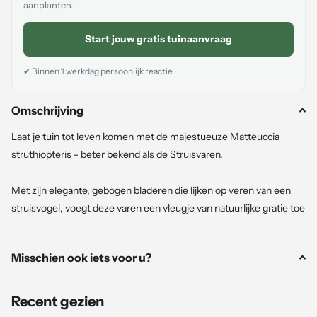
aanplanten.
Start jouw gratis tuinaanvraag
✔ Binnen 1 werkdag persoonlijk reactie
Omschrijving
Laat je tuin tot leven komen met de majestueuze Matteuccia
struthiopteris - beter bekend als de Struisvaren.
Met zijn elegante, gebogen bladeren die lijken op veren van een
struisvogel, voegt deze varen een vleugje van natuurlijke gratie toe
aan elke buitenruimte. Deze varen, met een maximale hoogte van
ongeveer 60 tot 120 centimeter, is perfect voor het creëren van
Misschien ook iets voor u?
een weelderige achtergrond in schaduwrijke hoeken, vochtige
borders en langs vijvers.
Recent gezien
Geniet van de rustgevende aanwezigheid van deze prachtige