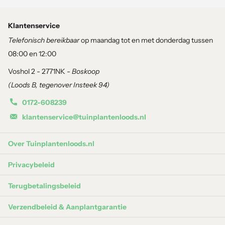
varen en transformeer je tuin in een groene oase waar je kunt
ontsnappen aan de drukte van het dagelijks leven. Laat je
Klantenservice
betoveren door de tijdloze schoonheid van de Matteuccia
Telefonisch bereikbaar
op maandag tot en met donderdag tussen
struthiopteris en geef je buitenruimte een vleugje natuurlijke
08:00 en 12:00
allure.
Voshol 2 - 2771NK -
Boskoop
(Loods B, tegenover Insteek 94)
Je plaatst 3-4 stuks per vierkante meter.
0172-608239
Aanplantgarantie
:
klantenservice@tuinplantenloods.nl
Aanplantgarantie wordt alleen gegeven bij aanschaf van de juiste
Over Tuinplantenloods.nl
grond en mest. Zo weten wij dat de planten op de juiste wijze zijn
geplant.
Privacybeleid
Terugbetalingsbeleid
1 zak
bio potgrond
per strekkende meter
Verzendbeleid & Aanplantgarantie