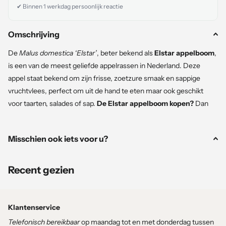
✔ Binnen 1 werkdag persoonlijk reactie
Omschrijving
De
Malus domestica ‘Elstar’
, beter bekend als
Elstar appelboom
,
is een van de meest geliefde appelrassen in Nederland. Deze
appel staat bekend om zijn frisse, zoetzure smaak en sappige
vruchtvlees, perfect om uit de hand te eten maar ook geschikt
voor taarten, salades of sap.
De Elstar appelboom kopen?
Dan
kies je voor een productieve, winterharde fruitboom die jarenlang
een rijke oogst levert.
Misschien ook iets voor u?
Deze Malus domestica 'Elstar' is gekweekt in een
haagelement/rek van circa 150 cm hoog en 50 cm breed
,
Recent gezien
waardoor de boom compact groeit en perfect te gebruiken is als
fruithaag of tegen een schutting.
Klantenservice
Telefonisch bereikbaar
op maandag tot en met donderdag tussen