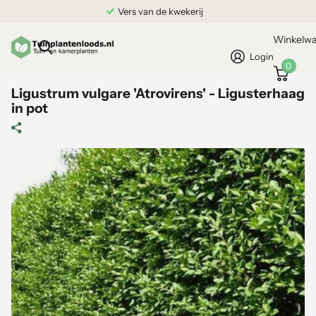
Vers van de kwekerij
Winkelw
Login
0
Ligustrum vulgare 'Atrovirens' - Ligusterhaag
in pot