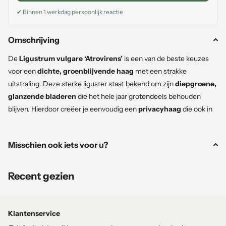
✔ Binnen 1 werkdag persoonlijk reactie
Omschrijving
De
Ligustrum vulgare ‘Atrovirens’
is een van de beste keuzes
voor een
dichte, groenblijvende haag
met een strakke
uitstraling. Deze sterke liguster staat bekend om zijn
diepgroene,
glanzende bladeren
die het hele jaar grotendeels behouden
blijven. Hierdoor creëer je eenvoudig een
privacyhaag
die ook in
de winter structuur en beschutting biedt.
Misschien ook iets voor u?
Dankzij de levering in pot is deze liguster
direct te planten,
makkelijk te verplaatsen en heeft hij een hoge slagingskans
.
Recent gezien
Waarom kiezen voor Ligustrum ‘Atrovirens’ in
pot?
Klantenservice