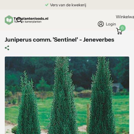
Vers van de kwekerij
Winkelw
Login
0
Juniperus comm. 'Sentinel' - Jeneverbes