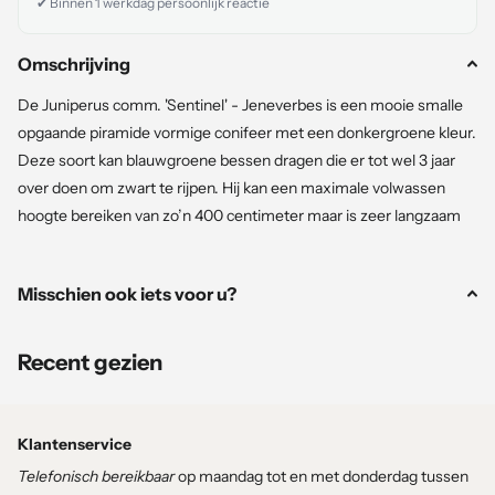
✔ Binnen 1 werkdag persoonlijk reactie
Omschrijving
De Juniperus comm. 'Sentinel' - Jeneverbes is een mooie smalle
opgaande piramide vormige conifeer met een donkergroene kleur.
Deze soort kan blauwgroene bessen dragen die er tot wel 3 jaar
over doen om zwart te rijpen. Hij kan een maximale volwassen
hoogte bereiken van zo’n 400 centimeter maar is zeer langzaam
groeiend, dus doet er tientallen jaren over. Deze conifeer staat het
liefste op een zonnig of halfschaduw plek in jouw tuin.
Misschien ook iets voor u?
Standplaats
: Zon, Halfschaduw
Snoeimaand
: Juni
Recent gezien
Wintergroen
: Ja
Winterhard
: Ja
Kleur
: Groen
Klantenservice
Max
hoogte
: 400 cm
Telefonisch bereikbaar
op maandag tot en met donderdag tussen