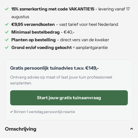
15% zomerkorting met code VAKANTIE15
- levering vanaf 17
augustus
€9,95 verzendkosten
– vast tarief voor heel Nederland
Minimaal bestelbedrag
- €40,-
Planten op bestelling
– direct vers van de kweker
Grond en/of voeding gekocht
= aanplantgarantie
Gratis persoonlijk tuinadvies t.w.v.
€149,-
Ontvang advies op maat of laat jouw tuin professioneel
aanplanten.
Start jouw gratis tuinaanvraag
✔ Binnen 1 werkdag persoonlijk reactie
Omschrijving