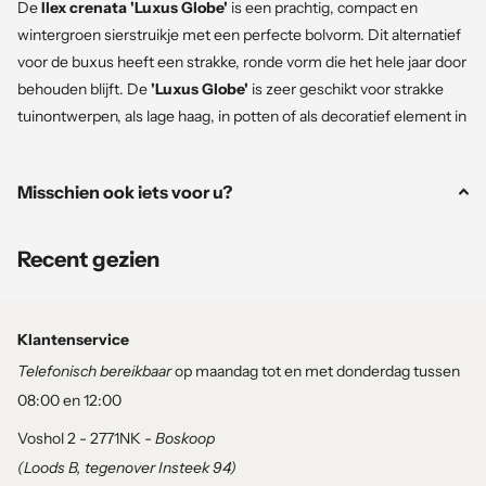
De
Ilex crenata 'Luxus Globe'
is een prachtig, compact en
wintergroen sierstruikje met een perfecte bolvorm. Dit alternatief
voor de buxus heeft een strakke, ronde vorm die het hele jaar door
behouden blijft. De
'Luxus Globe'
is zeer geschikt voor strakke
tuinontwerpen, als lage haag, in potten of als decoratief element in
borders. Het is een robuuste plant die goed bestand is tegen
verschillende weersomstandigheden en een uitstekende keuze
Misschien ook iets voor u?
voor onderhoudsarme tuinen.
Recent gezien
Kenmerken
Hoogte en groei:
De
Ilex crenata 'Luxus Globe'
heeft een
compacte groei en bereikt een hoogte van ongeveer 30 tot
Klantenservice
40 cm, met een gelijke breedte. De bolvorm blijft het hele
Telefonisch bereikbaar
op maandag tot en met donderdag tussen
jaar mooi behouden, zelfs zonder snoei.
08:00 en 12:00
Voshol 2 - 2771NK -
Boskoop
Blad:
De kleine, donkergroene bladeren zijn dicht op elkaar
(Loods B, tegenover Insteek 94)
geplaatst en hebben een glanzende afwerking. Ze blijven