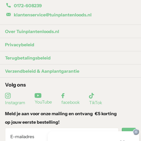
het hele jaar door aan de plant zitten, wat de plant altijd fris
0172-608239
en groen doet ogen.
klantenservice@tuinplantenloods.nl
Bloeiperiode:
In het voorjaar verschijnen er kleine, witte
Over Tuinplantenloods.nl
bloemen, die een subtiele geur verspreiden. Na de bloei
ontstaan er kleine, zwarte bessen, wat een extra sierwaarde
Privacybeleid
biedt.
Terugbetalingsbeleid
Winterhardheid:
De
'Luxus Globe'
is uiterst winterhard
Verzendbeleid & Aanplantgarantie
(tot -25°C) en blijft ook in de winter groen, zelfs bij koude
temperaturen.
Volg ons
Levensduur:
Deze cultivar is zeer langlevend en zal
YouTube
facebook
Instagram
TikTok
jarenlang plezier bieden met weinig onderhoud.
Meld je aan voor onze mailing en ontvang
€5 korting
op jouw eerste bestelling!
Verzorging
Standplaats:
De
Ilex crenata 'Luxus Globe'
doet het goed