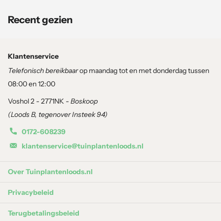
Kenmerken
Hoogte en groeiwijze:
Bossige struik van ca. 120–150 cm
Recent gezien
hoog en breed, met stevige, rechtopstaande takken.
Blad:
Frisgroen, groot blad dat de bloemen prachtig omlijst.
Klantenservice
Telefonisch bereikbaar
op maandag tot en met donderdag tussen
Bloei:
Van juni tot september rijkbloeiend met enorme,
08:00 en 12:00
bolvormige bloemschermen die wit openen en naar
Voshol 2 - 2771NK -
Boskoop
lichtgroen verkleuren.
(Loods B, tegenover Insteek 94)
Vruchten:
Kleine zaaddoosjes, zonder sierwaarde.
0172-608239
klantenservice@tuinplantenloods.nl
Winterhardheid:
Volledig winterhard en probleemloos
bestand tegen Nederlandse winters.
Over Tuinplantenloods.nl
Privacybeleid
Terugbetalingsbeleid