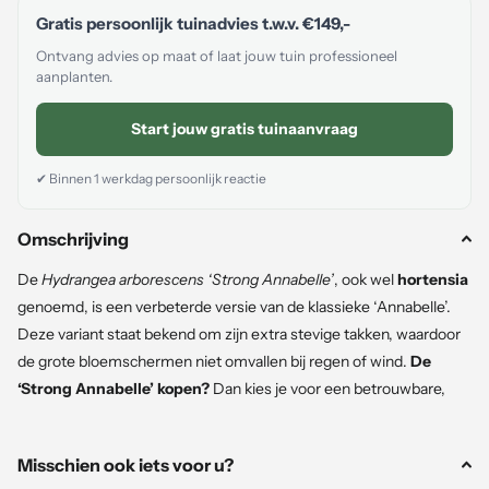
Gratis persoonlijk tuinadvies t.w.v.
€149,-
Ontvang advies op maat of laat jouw tuin professioneel
aanplanten.
Start jouw gratis tuinaanvraag
✔ Binnen 1 werkdag persoonlijk reactie
Omschrijving
De
Hydrangea arborescens ‘Strong Annabelle’
, ook wel
hortensia
genoemd, is een verbeterde versie van de klassieke ‘Annabelle’.
Deze variant staat bekend om zijn extra stevige takken, waardoor
de grote bloemschermen niet omvallen bij regen of wind.
De
‘Strong Annabelle’ kopen?
Dan kies je voor een betrouwbare,
winterharde en onderhoudsarme hortensia die ieder jaar rijk bloeit.
Misschien ook iets voor u?