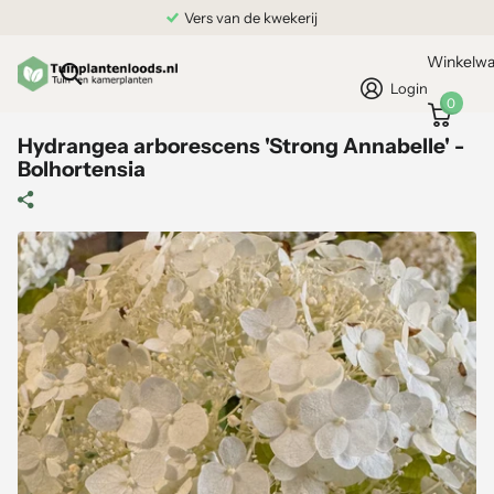
Grond gekocht = Plantgarantie
Winkelw
Login
0
Hydrangea arborescens 'Strong Annabelle' -
Bolhortensia