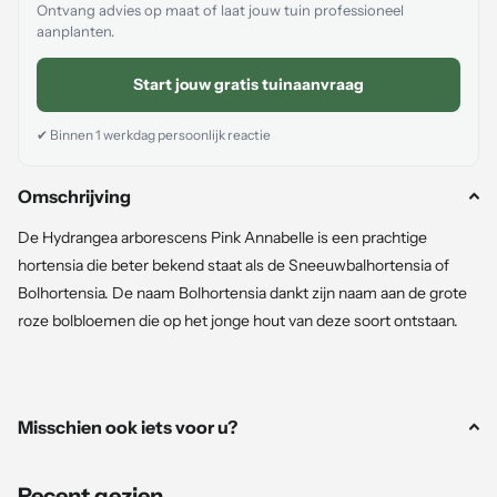
Ontvang advies op maat of laat jouw tuin professioneel
aanplanten.
Start jouw gratis tuinaanvraag
✔ Binnen 1 werkdag persoonlijk reactie
Omschrijving
De Hydrangea arborescens Pink Annabelle is een prachtige
hortensia die beter bekend staat als de Sneeuwbalhortensia of
Bolhortensia. De naam Bolhortensia dankt zijn naam aan de grote
roze bolbloemen die op het jonge hout van deze soort ontstaan.
De bloeiperiode is van april tot en met juli en kan zowel
halfschaduw als in de volle zon.
Misschien ook iets voor u?
Aanplantgarantie
:
Recent gezien