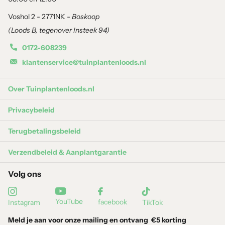
Voshol 2 - 2771NK -
Boskoop
Verzorging
(Loods B, tegenover Insteek 94)
Standplaats
: Halfschaduw tot schaduw, verdraagt
0172-608239
ochtendzon.
klantenservice@tuinplantenloods.nl
Grondsoort
: Goed doorlatende, humusrijke
grond
met
voldoende vocht.
Over Tuinplantenloods.nl
Water geven
: Regelmatig water geven, vooral tijdens droge
periodes.
Privacybeleid
Bemesting
: Voorjaar en zomer bemesten met organische
Terugbetalingsbeleid
mest
of compost.
Snoeien
: Afgestorven blad in het voorjaar verwijderen.
Verzendbeleid & Aanplantgarantie
Volg ons
Waarom kiezen voor de Hosta 'Patriot'?
De
Hosta 'Patriot'
is een geliefde tuinplant dankzij zijn sterke
YouTube
facebook
Instagram
TikTok
contrast in bladkleur en robuuste groei. Perfect voor schaduwrijke
Meld je aan voor onze mailing en ontvang
€5 korting
tuinen, borders en potten!