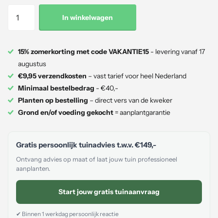
In winkelwagen
15% zomerkorting met code VAKANTIE15
- levering vanaf 17
augustus
€9,95 verzendkosten
– vast tarief voor heel Nederland
Minimaal bestelbedrag
- €40,-
Planten op bestelling
– direct vers van de kweker
Grond en/of voeding gekocht
= aanplantgarantie
Gratis persoonlijk tuinadvies t.w.v.
€149,-
Ontvang advies op maat of laat jouw tuin professioneel
aanplanten.
Start jouw gratis tuinaanvraag
✔ Binnen 1 werkdag persoonlijk reactie