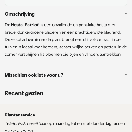
Omschrijving
De
Hosta 'Patriot'
is een opvallende en populaire hosta met
brede, donkergroene bladeren en een prachtige witte bladrand.
Deze schaduwminnende plant brengt een stijlvol contrast in de
tuin en is ideaal voor borders, schaduwrijke perken en potten. In de
zomer verschijnen lila bloemen die bijen en vlinders aantrekken.
Kenmerken
Misschien ook iets voor u?
Hoogte en groei
: Bereikt een hoogte van 40-50 cm en
vormt een dichte pol.
Recent gezien
Blad
: Groot, donkergroen met een brede, crèmekleurige tot
witte rand.
Bloei
: Lilakleurige bloemen op lange stelen in juli-augustus.
Klantenservice
Winterhardheid
: Zeer winterhard, bladverliezend in de
Telefonisch bereikbaar
op maandag tot en met donderdag tussen
winter.
08:00 en 12:00