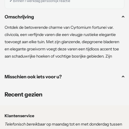
✔ Binnen 1 werkdag persoonlijk reactie
Omschrijving
Ontdek de betoverende charme van Cyrtomium fortunei var.
clivicola, een verfijnde varen die een vleugje rustieke elegantie
toevoegt aan elke tuin. Met zijn glanzende, diepgroene bladeren
en elegante groeivorm voegt deze varen een tijdloos accent toe
aan schaduwrijke hoeken of vochtige bosrijke gebieden. Zijn
robuuste natuur maakt hem perfect geschikt voor verschillende
tuinomgevingen, van formele varenbedden tot meer informele
Misschien ook iets voor u?
wilde tuinen. Gedijend in vochtige, goed doorlatende bodems, zal
Cyrtomium fortunei var. clivicola een tijdloze aanvulling zijn op uw
buitenruimte, waar zijn natuurlijke schoonheid elk seizoen tot zijn
Recent gezien
recht komt.
Aanplantgarantie
:
Klantenservice
Telefonisch bereikbaar
op maandag tot en met donderdag tussen
Aanplantgarantie wordt alleen gegeven bij aanschaf van de juiste