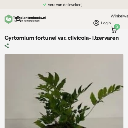
Vers van de kwekerij
Winkelw
Login
0
Cyrtomium fortunei var. clivicola- IJzervaren