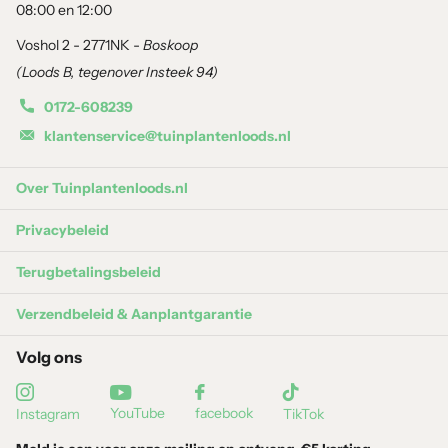
08:00 en 12:00
grond en mest. Zo weten wij dat de planten op de juiste wijze zijn
Voshol 2 - 2771NK -
Boskoop
geplant.
(Loods B, tegenover Insteek 94)
1 zak
bio potgrond
per strekkende meter
0172-608239
klantenservice@tuinplantenloods.nl
Over Tuinplantenloods.nl
Privacybeleid
Terugbetalingsbeleid
Verzendbeleid & Aanplantgarantie
Volg ons
YouTube
facebook
Instagram
TikTok