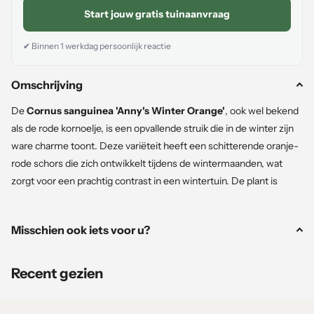
Start jouw gratis tuinaanvraag
✔ Binnen 1 werkdag persoonlijk reactie
Omschrijving
De
Cornus sanguinea 'Anny's Winter Orange'
, ook wel bekend
als de rode kornoelje, is een opvallende struik die in de winter zijn
ware charme toont. Deze variëteit heeft een schitterende oranje-
rode schors die zich ontwikkelt tijdens de wintermaanden, wat
zorgt voor een prachtig contrast in een wintertuin. De plant is
gemakkelijk te onderhouden en biedt jaarrond kleur, wat hem tot
een uitstekende keuze maakt voor diverse tuinontwerpen.
Misschien ook iets voor u?
Kenmerken
Recent gezien
Hoogte en groei
: Groeit tot 1,5-2 meter hoog en is
ongeveer even breed.