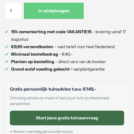
In winkelwagen
15% zomerkorting met code VAKANTIE15
- levering vanaf 17
augustus
€9,95 verzendkosten
– vast tarief voor heel Nederland
Minimaal bestelbedrag
- €40,-
Planten op bestelling
– direct vers van de kweker
Grond en/of voeding gekocht
= aanplantgarantie
Gratis persoonlijk tuinadvies t.w.v.
€149,-
Ontvang advies op maat of laat jouw tuin professioneel
aanplanten.
Start jouw gratis tuinaanvraag
✔ Binnen 1 werkdag persoonlijk reactie