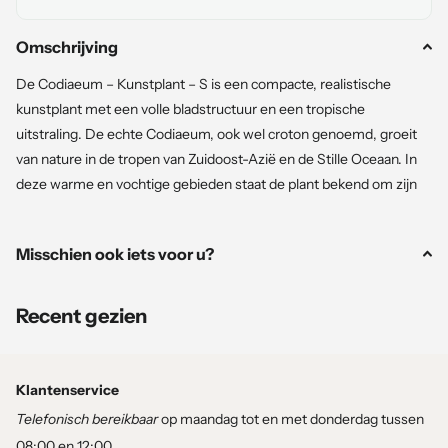
Omschrijving
De Codiaeum – Kunstplant – S is een compacte, realistische
kunstplant met een volle bladstructuur en een tropische
uitstraling. De echte Codiaeum, ook wel croton genoemd, groeit
van nature in de tropen van Zuidoost-Azië en de Stille Oceaan. In
deze warme en vochtige gebieden staat de plant bekend om zijn
stevige, decoratieve bladeren die structuur en diepte geven aan
het groene landschap.
Misschien ook iets voor u?
Deze kunstplant brengt dat karakter naar binnenruimtes in een
handzaam formaat. Met een hoogte van 80 cm is het een
Recent gezien
veelzijdige decoratieve plant die eenvoudig te plaatsen is in zowel
woon- als werkomgevingen.
Klantenservice
Telefonisch bereikbaar
op maandag tot en met donderdag tussen
Kenmerken:
08:00 en 12:00