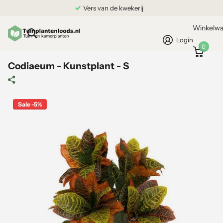
Vers van de kwekerij
Winkelw
Login
0
Codiaeum - Kunstplant - S
Sale -5%