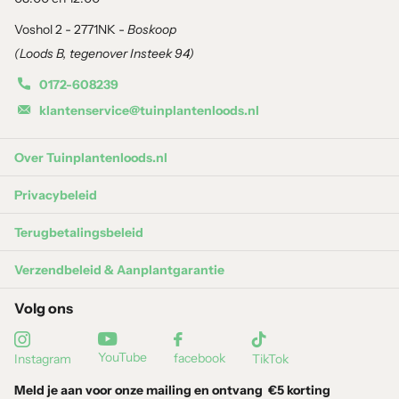
Hoogte: 80 cm
Voshol 2 - 2771NK -
Boskoop
(Loods B, tegenover Insteek 94)
Breedte: Divers
0172-608239
Materiaal: Kunststof en synthetische materialen
klantenservice@tuinplantenloods.nl
Netto gewicht: 2,30 kg
Over Tuinplantenloods.nl
Privacybeleid
Geschikt voor: Binnen
Terugbetalingsbeleid
Inclusief pot: Ja, kunststof pot Ø 14 cm, hoogte 12 cm
Verzendbeleid & Aanplantgarantie
Gebruik: Decoratieve kunstplant met volle bladstructuur
Volg ons
Toepassing en styling
YouTube
facebook
Instagram
TikTok
Door het compacte formaat is deze kunstplant geschikt voor
Meld je aan voor onze mailing en ontvang
€5 korting