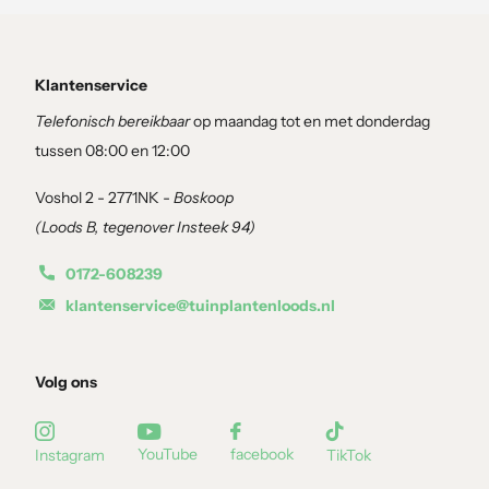
Winterhardheid
De Amerikaanse trompetbloem is
goed winterhard
en kan prima 
Klantenservice
Telefonisch bereikbaar
op maandag tot en met donderdag
Aantal planten per meter
tussen 08:00 en 12:00
Voor een mooie begroeiing plant je
1 tot 2 planten per strekken
Voshol 2 - 2771NK -
Boskoop
(Loods B, tegenover Insteek 94)
0172-608239
Standplaats en aa
klantenservice@tuinplantenloods.nl
De
Campsis radicans
groeit het beste op een
warme, zonnige p
Volg ons
muur of schutting zorgt vaak voor een nog rijkere bloei.
Gebruik bij het planten
goede, voedzame en goed doorlatende 
YouTube
facebook
Instagram
TikTok
Universeel
te gebruiken krijgt de plant een gezonde start en kan hi