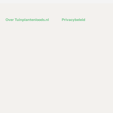
in het Nederlandse klimaat groeien.
Over Tuinplantenloods.nl
Privacybeleid
de meter
.
nplant
lek
in de tuin. Een beschutte standplaats tegen een
grond
. Door bijvoorbeeld
Culvita Potgrond
j zich sneller ontwikkelen.