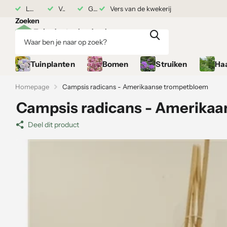
7 augustus
Levering vanaf 17 augustus
Vers van de kwekerij
Grond gekocht = Plantgarantie
Vers van de kwekerij
Zoeken
Tuinplanten
Bomen
Struiken
Ha
Homepage
Campsis radicans - Amerikaanse trompetbloem
Campsis radicans - Amerika
Deel dit product