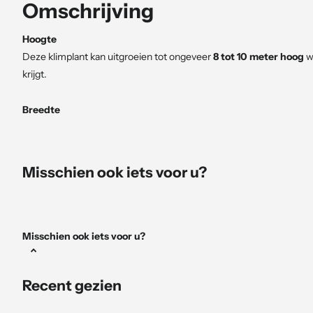
Omschrijving
Hoogte
Deze klimplant kan uitgroeien tot ongeveer
8 tot 10 meter hoog
w
krijgt.
Breedte
De plant kan ongeveer
3 tot 4 meter breed
worden. Door snoei is 
Bloei
Misschien ook iets voor u?
De bloeiperiode loopt van
juni tot en met september
. In deze pe
trompetbloemen
.
Blad
Misschien ook iets voor u?
De plant heeft
frisgroen samengesteld blad
. In de winter laat de 
Recent gezien
Standplaats
De Campsis radicans groeit het beste op een
zonnige tot halfsch