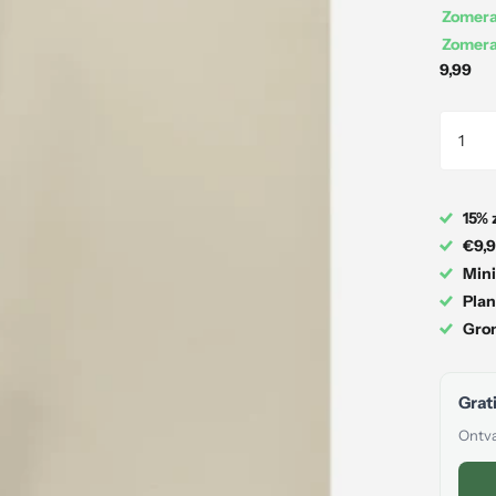
Zomerac
Zomerac
9,99
15% 
€9,9
Mini
Plan
Gron
Grati
Ontva