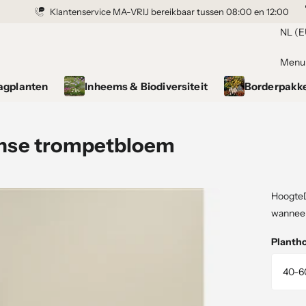
Klantenservice MA-VRIJ bereikbaar tussen 08:00 en 12:00
Grond gekocht = Plantgarantie
NL (E
Menu
agplanten
Inheems & Biodiversiteit
Borderpakk
anse trompetbloem
HoogteD
wanneer 
Planth