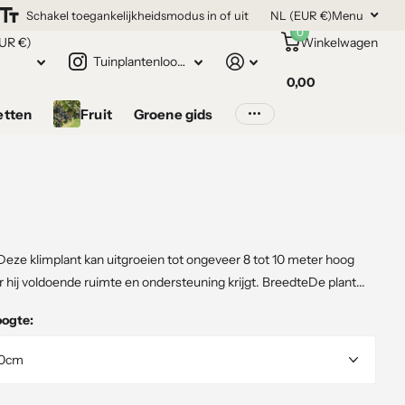
Schakel toegankelijkheidsmodus in of uit
NL (EUR €)
Menu
0
UR €)
Winkelwagen
Tuinplantenloods.nl
0,00
etten
Fruit
Groene gids
eze klimplant kan uitgroeien tot ongeveer 8 tot 10 meter hoog
hij voldoende ruimte en ondersteuning krijgt. BreedteDe plant...
oogte: