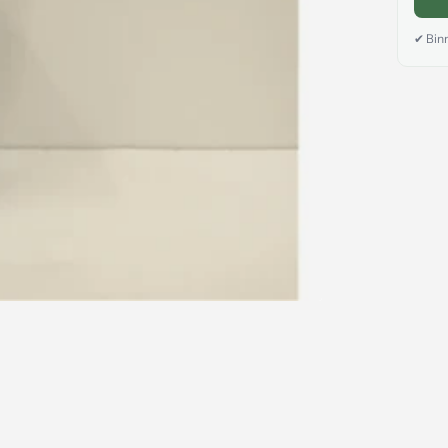
✔ Binn