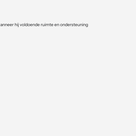
anneer hij voldoende ruimte en ondersteuning
de groei goed te sturen.
riode verschijnen grote
oranje tot oranjerode
plant zijn blad vallen.
aduwrijke plek
. Hoe meer zon, hoe rijker de bloei.