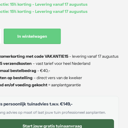
tie: 15% korting - Levering vanaf 17 augustus
tie: 15% korting - Levering vanaf 17 augustus
In winkelwagen
zomerkorting met code VAKANTIE15
- levering vanaf 17 augustus
5 verzendkosten
– vast tarief voor heel Nederland
maal bestelbedrag
- €40,-
ten op bestelling
– direct vers van de kweker
d en/of voeding gekocht
= aanplantgarantie
s persoonlijk tuinadvies t.w.v.
€149,-
ng advies op maat of laat jouw tuin professioneel aanplanten.
Start jouw gratis tuinaanvraag