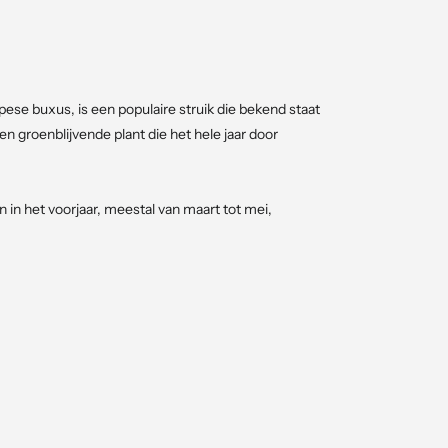
se buxus, is een populaire struik die bekend staat
n groenblijvende plant die het hele jaar door
in het voorjaar, meestal van maart tot mei,
emen zijn klein, groenachtig geel van kleur en niet
aak voordat deze bloeit, waardoor de bloemen niet
e, vochtige en vruchtbare grond. Het is belangrijk
oral als deze in potten wordt gekweekt. Organische
et wordt aanbevolen om in het voorjaar en de zomer
 groene kleur te bevorderen.