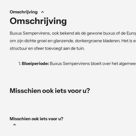
Omschrijving
Omschrijving
Buxus Sempervirens, ook bekend als de gewone buxus of de Europe
om zijn dichte groei en glanzende, donkergroene bladeren. Het is ee
structuur en sfeer toevoegt aan de tuin.
Bloeiperiode:
Buxus Sempervirens bloeit over het algemeen 
afhankelijk van de klimaatzone en de omstandigheden. De blo
bijzonder opvallend. Veel tuiniers snoeien de plant echter v
altijd zichtbaar zijn.
Misschien ook iets voor u?
Voeding:
Buxus Sempervirens gedijt goed in goed doorlatend
om de plant regelmatig van voedingsstoffen te voorzien, vo
meststoffen zijn over het algemeen ideaal voor buxus, en h
Misschien ook iets voor u?
een evenwichtige meststof toe te passen om de groei en de