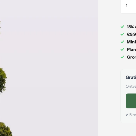
15% 
€9,9
Mini
Plan
Gron
Grati
Ontva
✔ Binn