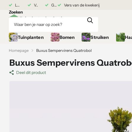
rij
Levering vanaf 17 augustus
Vers van de kwekerij
Grond gekocht = Plantgarantie
Grond gekocht = Plantgarantie
Zoeken
Tuinplanten
Bomen
Struiken
Ha
Homepage
Buxus Sempervirens Quatrobol
Buxus Sempervirens Quatrob
Deel dit product