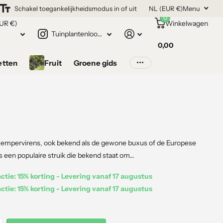
Schakel toegankelijkheidsmodus in of uit
NL (EUR €)
Menu
0
UR €)
Winkelwagen
Tuinplantenloods.nl
0,00
etten
Fruit
Groene gids
empervirens, ook bekend als de gewone buxus of de Europese
s een populaire struik die bekend staat om...
tie: 15% korting - Levering vanaf 17 augustus
tie: 15% korting - Levering vanaf 17 augustus