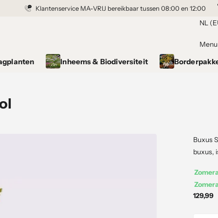
Klantenservice MA-VRIJ bereikbaar tussen 08:00 en 12:00
NL (E
Menu
agplanten
Inheems & Biodiversiteit
Borderpakk
ol
Buxus S
buxus, i
Zomerac
Zomerac
129,99