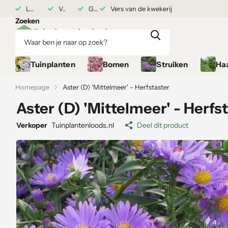
rij
Levering vanaf 17 augustus
Vers van de kwekerij
Grond gekocht = Plantgarantie
Grond gekocht = Plantgarantie
Zoeken
Tuinplanten
Bomen
Struiken
Ha
Homepage
Aster (D) 'Mittelmeer' - Herfstaster
Aster (D) 'Mittelmeer' - Herfs
Verkoper
Tuinplantenloods.nl
Deel dit product