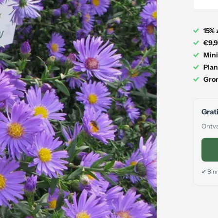
15% 
€9,9
Mini
Plan
Gron
Grati
Ontva
✔ Binn