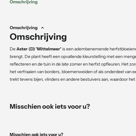
Omschrijving
Omschrijving
Omschrijving
De
Aster (D) 'Mittelmeer'
is een adembenemende herfstbloeiend e
brengt. De plant heeft een opvallende kleurstelling met een meng
reflecteren en de tuin in de late zomer en herfst opfleuren. Het zorg
het verfraaien van borders, bloemenweiden of als onderdeel van 
trekt tevens bijen, vlinders en andere bestuivers aan, waardoor het
Kenmerken
Misschien ook iets voor u?
Bloemkleur
: Diepblauw tot paars
Hoogte
: 40-50 cm
Breedte
: 30-40 cm
Bloeitijd
: Augustus - oktober
Misschien ook iets voor u?