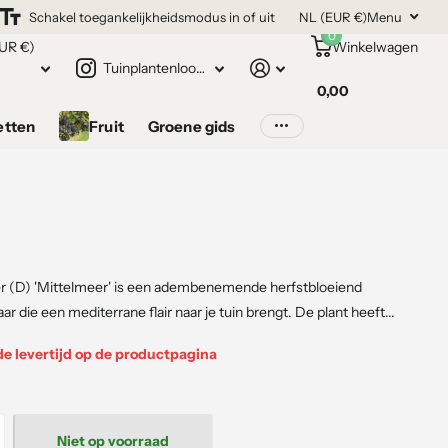
Schakel toegankelijkheidsmodus in of uit
NL (EUR €)
Menu
0
UR €)
Winkelwagen
Tuinplantenloods.nl
0,00
etten
Fruit
Groene gids
r (D) 'Mittelmeer' is een adembenemende herfstbloeiend
r die een mediterrane flair naar je tuin brengt. De plant heeft...
de levertijd op de productpagina
Niet op voorraad