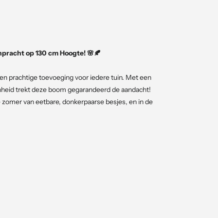
npracht op 130 cm Hoogte! 🌸🍂
n prachtige toevoeging voor iedere tuin. Met een
nheid trekt deze boom gegarandeerd de aandacht!
de zomer van eetbare, donkerpaarse besjes, en in de
te witte bloemetjes die prachtig afsteken tegen het
esjes die niet alleen decoratief zijn, maar ook
anje en geel in de herfst, wat extra kleur en sfeer