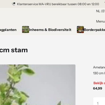
ntie
Klantenservice MA-VRIJ bereikbaar tussen 08:00 en 12:00
NL (E
Menu
agplanten
Inheems & Biodiversiteit
Borderpakk
0cm stam
Amelanch
130 cm 
Bekijk 
64,99