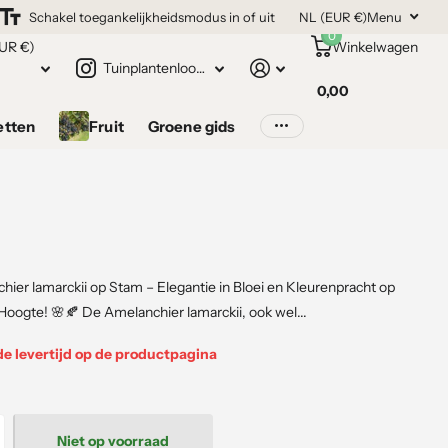
Schakel toegankelijkheidsmodus in of uit
NL (EUR €)
Menu
0
UR €)
Winkelwagen
Tuinplantenloods.nl
0,00
etten
Fruit
Groene gids
ier lamarckii op Stam – Elegantie in Bloei en Kleurenpracht op
Hoogte! 🌸🍂 De Amelanchier lamarckii, ook wel...
de levertijd op de productpagina
Niet op voorraad