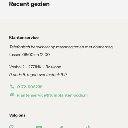
Recent gezien
aan de tuin geeft.
Verzorgingstips:
Standplaats:
Zet deze Amelanchier op een zonnige tot lich
Klantenservice
kleuren.
Telefonisch bereikbaar
op maandag tot en met donderdag
Grondsoort:
Goed doorlatende, humusrijke grond is ideaal.
Onderhoud:
Amelanchier lamarckii heeft weinig onderhoud n
tussen 08:00 en 12:00
vorm te behouden.
Voshol 2 - 2771NK -
Boskoop
(Loods B, tegenover Insteek 94)
Haal jaarrond kleur en charme in je tuin met de Amelanchier lamarck
die elke seizoen iets bijzonders te bieden heeft!
0172-608239
klantenservice@tuinplantenloods.nl
Volg ons