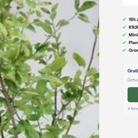
15% 
€9,9
Mini
Plan
Gron
Grati
Ontva
✔ Binn