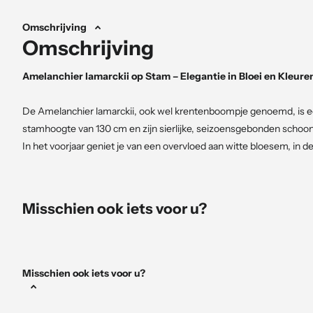
Omschrijving
Omschrijving
Amelanchier lamarckii op Stam – Elegantie in Bloei en Kleure
De Amelanchier lamarckii, ook wel krentenboompje genoemd, is ee
stamhoogte van 130 cm en zijn sierlijke, seizoensgebonden schoo
In het voorjaar geniet je van een overvloed aan witte bloesem, in 
herfst van spectaculaire oranjerode bladeren.
Voordelen van de Amelanchier lamarckii op Stam:
Misschien ook iets voor u?
Voorjaarsshow:
In het vroege voorjaar bloeit hij met delica
frisse, jonge blad.
Decoratieve bessen:
Na de bloei vormen zich donkerpaarse b
Misschien ook iets voor u?
eetbaar voor mens en dier.
Herfstkleuren:
Het blad verkleurt naar warme tinten rood, or