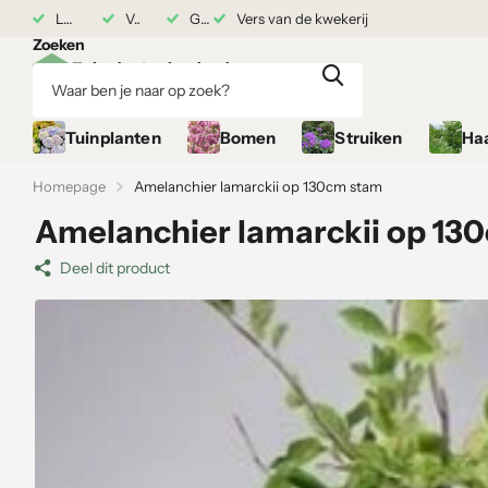
n de kwekerij
Levering vanaf 17 augustus
Vers van de kwekerij
Grond gekocht = Plantgarantie
Grond gekocht = Plantgara
Zoeken
Tuinplanten
Bomen
Struiken
Ha
Homepage
Amelanchier lamarckii op 130cm stam
Amelanchier lamarckii op 13
Deel dit product