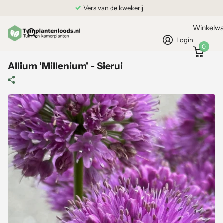
Vers van de kwekerij
Winkelw
Login
0
Allium 'Millenium' - Sierui