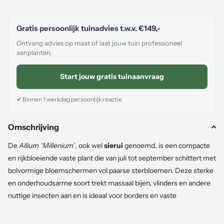
Gratis persoonlijk tuinadvies t.w.v.
€149,-
Ontvang advies op maat of laat jouw tuin professioneel
aanplanten.
Start jouw gratis tuinaanvraag
✔ Binnen 1 werkdag persoonlijk reactie
Omschrijving
De
Allium ‘Millenium’
, ook wel
sierui
genoemd, is een compacte
en rijkbloeiende vaste plant die van juli tot september schittert met
bolvormige bloemschermen vol paarse sterbloemen. Deze sterke
en onderhoudsarme soort trekt massaal bijen, vlinders en andere
nuttige insecten aan en is ideaal voor borders en vaste
plantencombinaties.
De Allium ‘Millenium’ kopen?
Dan kies je
voor een betrouwbare, winterharde plant die maandenlang kleur