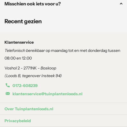
Misschien ook iets voor u?
en leven in de tuin brengt.
Recent gezien
Kenmerken
Hoogte en groeiwijze:
Compacte vaste plant van ca. 30–40
cm hoog en 30–40 cm breed. Vormt dichte pollen met veel
Klantenservice
bloemstelen.
Telefonisch bereikbaar
op maandag tot en met donderdag tussen
08:00 en 12:00
Blad:
Smal, glanzend groen blad dat tot diep in de zomer
Voshol 2 - 2771NK -
Boskoop
mooi blijft.
(Loods B, tegenover Insteek 94)
Bloei:
Van juli tot september rijkbloeiend met ronde, paarse
0172-608239
bloemschermen van ca. 5 cm doorsnee.
klantenservice@tuinplantenloods.nl
Vruchten:
Zaadbolletjes die na de bloei decoratief blijven.
Over Tuinplantenloods.nl
Winterhardheid:
Volledig winterhard en bestand tegen
Privacybeleid