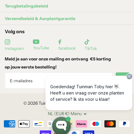
strenge vorst.
Terugbetalingsbeleid
Verzendbeleid & Aanplantgarantie
Volg ons
YouTube
facebook
Instagram
TikTok
Verzorging
Meld je aan voor onze mailing en ontvang
€5 korting
Standplaats:
Volle zon tot lichte halfschaduw; de zon zorgt
op jouw eerste bestelling!
voor de rijkste bloei.
Grondsoort:
Goed doorlatende, voedselrijke bodem.
Verdraagt droge omstandigheden goed.
©
2026
Tuinplantenloods, Powered by Shopify
Water geven:
Matig water geven; droogtetolerant zodra
NL (EUR €)
Menu
goed geworteld.
Snoeien:
Uitgebloeide bloemstelen kunnen worden