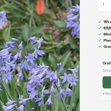
15% 
€9,9
Mini
Plan
Gron
Grati
Ontva
✔ Binn