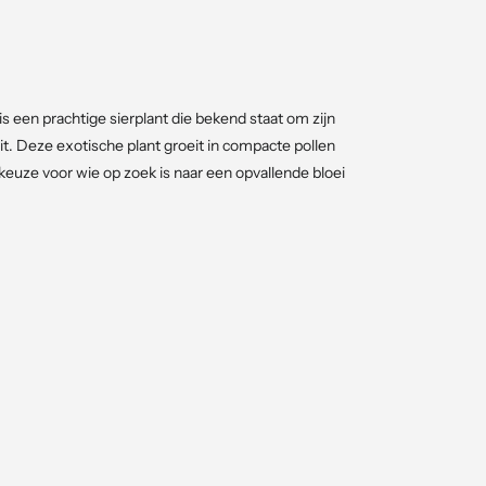
is een prachtige sierplant die bekend staat om zijn
t. Deze exotische plant groeit in compacte pollen
e keuze voor wie op zoek is naar een opvallende bloei
 stevige, bossige pollen.
uli tot september.
strenge vorst.