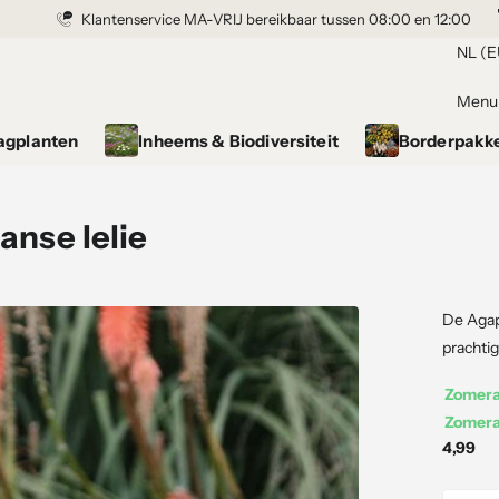
Klantenservice MA-VRIJ bereikbaar tussen 08:00 en 12:00
Grond gekocht = Plantgarantie
NL (E
Menu
agplanten
Inheems & Biodiversiteit
Borderpakk
anse lelie
De Agap
prachtig
Zomerac
Zomerac
4,99