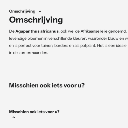
Omschrijving
Omschrijving
De
Agapanthus africanus
, ook wel de Afrikaanse lelie genoemd, 
levendige bloemen in verschillende kleuren, waaronder blauw en wi
en is perfect voor tuinen, borders en als potplant. Het is een ideal
in de zomermaanden.
Kenmerken
Hoogte en groei
: Bereikt een hoogte van 60-90 cm en vormt
Misschien ook iets voor u?
Blad
: Smal, groen en sierlijk.
Bloei
: Bloeit met clusters van blauwe of witte bloemen van j
Winterhardheid
: Matig winterhard, kan gevoelig zijn voor 
Misschien ook iets voor u?
Verzorging