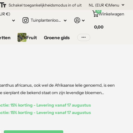
Schakel toegankelijkheidsmodus in of uit
NL (EUR €)
Menu
0
UR €)
Winkelwagen
Tuinplantenloods.nl
0,00
etten
Fruit
Groene gids
anthus africanus, ook wel de Afrikaanse lelie genoemd, is een
e sierplant die bekend staat om zijn levendige bloemen...
tie: 15% korting - Levering vanaf 17 augustus
tie: 15% korting - Levering vanaf 17 augustus