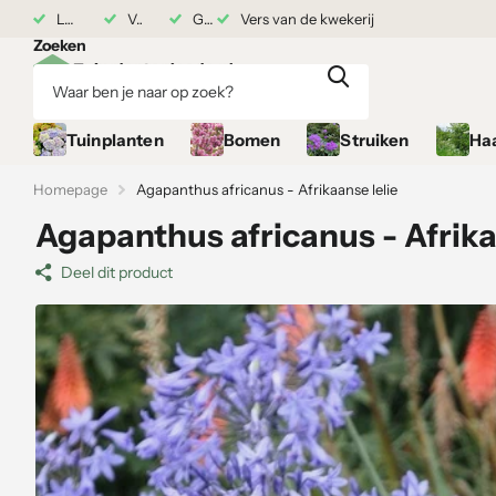
7 augustus
Levering vanaf 17 augustus
Vers van de kwekerij
Grond gekocht = Plantgarantie
Vers van de kwekerij
Zoeken
Tuinplanten
Bomen
Struiken
Ha
Homepage
Agapanthus africanus - Afrikaanse lelie
Agapanthus africanus - Afrika
Deel dit product