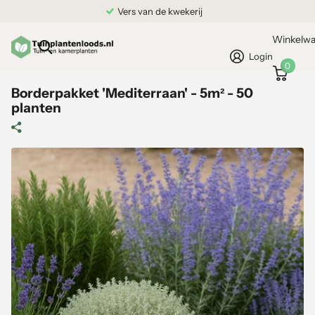
Grond gekocht = Plantgarantie
Winkelw
Login
0
Borderpakket 'Mediterraan' - 5m² - 50
planten