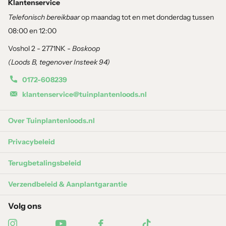
Zon- en droogtebestendig:
Deze planten zijn perfect
Klantenservice
aangepast aan warme, droge zomers.
Telefonisch bereikbaar
op maandag tot en met donderdag tussen
08:00 en 12:00
Sfeervol & tijdloos:
Een combinatie van grijsgroene
Voshol 2 - 2771NK -
Boskoop
bladvormen en paarse tinten roept direct een zuidelijke
(Loods B, tegenover Insteek 94)
sfeer op.
0172-608239
Onderhoudsarm:
Goed doorlatende grond en een zonnige
klantenservice@tuinplantenloods.nl
plek zijn voldoende voor langdurig succes.
Over Tuinplantenloods.nl
Bijenvriendelijk:
Bloemen rijk aan nectar trekken bijen,
vlinders en andere nuttige insecten aan.
Privacybeleid
Terugbetalingsbeleid
Beplanting en inhoud
Verzendbeleid & Aanplantgarantie
Dit pakket is geschikt voor ongeveer
5m²
(bij ±10 planten per m²)
Volg ons
en bevat
50 vaste planten* in P11 potten
, verdeeld over de
volgende soorten: